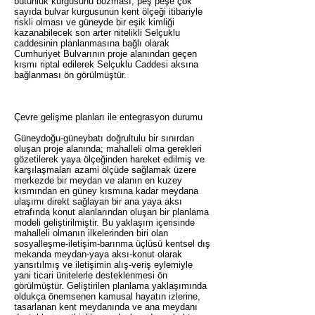
bütünlük kurgusunu bozması, peş peşe çok
sayıda bulvar kurgusunun kent ölçeği itibariyle
riskli olması ve güneyde bir eşik kimliği
kazanabilecek son arter nitelikli Selçuklu
caddesinin planlanmasına bağlı olarak
Cumhuriyet Bulvarının proje alanından geçen
kısmı riptal edilerek Selçuklu Caddesi aksına
bağlanması ön görülmüştür.
Çevre gelişme planları ile entegrasyon durumu
Güneydoğu-güneybatı doğrultulu bir sınırdan
oluşan proje alanında; mahalleli olma gerekleri
gözetilerek yaya ölçeğinden hareket edilmiş ve
karşılaşmaları azami ölçüde sağlamak üzere
merkezde bir meydan ve alanın en kuzey
kısmından en güney kısmına kadar meydana
ulaşımı direkt sağlayan bir ana yaya aksı
etrafında konut alanlarından oluşan bir planlama
modeli geliştirilmiştir. Bu yaklaşım içerisinde
mahalleli olmanın ilkelerinden biri olan
sosyalleşme-iletişim-barınma üçlüsü kentsel dış
mekanda meydan-yaya aksı-konut olarak
yansıtılmış ve iletişimin alış-veriş eylemiyle
yani ticari ünitelerle desteklenmesi ön
görülmüştür. Geliştirilen planlama yaklaşımında
oldukça önemsenen kamusal hayatın izlerine,
tasarlanan kent meydanında ve ana meydanı