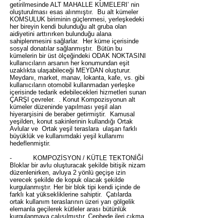
getirilmesinde ALT MAHALLE KUMELERI’ nin
oluşturulması esas alınmıştır. Bu alt kümeler
KOMSULUK biriminin güçlenmesi, yerleşkedeki
her bireyin kendi bulunduğu alt gruba olan
aidiyetini arttırırken bulunduğu alana
sahiplenmesini sağlarlar. Her küme içerisinde
sosyal donatılar sağlanmıştır. Bütün bu
kümelerin bir üst ölçeğindeki ODAK NOKTASINI
kullanıcıların arsanın her konumundan eşit
uzaklıkta ulaşabileceği MEYDAN oluşturur.
Meydanı, market, manav, lokanta, kafe, vs. gibi
kullanıcıların otomobil kullanmadan yerleşke
içerisinde tedarik edebilecekleri hizmetleri sunan
ÇARŞI çevreler. . Konut Kompozisyonun alt
kümeler düzeninde yapılması yeşil alan
hiyerarşisini de beraber getirmiştir. Kamusal
yeşilden, konut sakinlerinin kullandığı Ortak
Avlular ve Ortak yeşil teraslara ulaşan farklı
büyüklük ve kullanımdaki yeşil kullanımı
hedeflenmiştir.
- KOMPOZİSYON / KÜTLE TEKTONİĞİ
Bloklar bir avlu oluşturacak şekilde bitişik nizam
düzenlenirken, avluya 2 yönlü geçişe izin
verecek şekilde de kopuk olacak şekilde
kurgulanmıştır. Her bir blok tipi kendi içinde de
farklı kat yüksekliklerine sahiptir. Çatılarda
ortak kullanım teraslarının üzeri yarı gölgelik
elemanla geçilerek kütleler arası bütünlük
kurgulanmaya çalışılmıştır. Cephede ileri çıkma