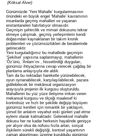
(Köksal Alver)
Günümüzde ‘Yeni Mahalle’ kurgulanmasının
önündeki en büyük engel ‘Mahalle’ kavramının
insanlarda geçmiş mahalleri ve yaşanan
enstantaneleri hatırlatıyor olmasıdır.
Geçmişin şehircilik ve mimari dokusunu tekrar
etmeye çalışmak, geçmiş yerleşimlerin kendi
doğasından kaynaklanan bir takım kronik
problemleri ve çözümsüzlükleri de beraberinde
getirecektir.
Yeni kurguladığımız bu mahallede geçmişin
‘Şekilsel’ yapısına saplanmayıp, mahallenin
‘Öz’ünü, ‘Anlam’ını , hissettirdiği duyguları,
günümüz ihtiyaçlarına cevap verecek çağdaş bir
planlama anlayışıyla ele aldık.
Tam da bu noktadan hareketle yürünebilecek,
oyun oynanabilecek, karşılaşılabilecek, pazara
gidilebilecek bir mekânsal organizasyon
arayışıyla projenin ilk kurgusu oluşturuldu.
Mahallenin bu yüz yüze iletişime imkan veren
mekansal kurgusu ve ölçeği maalesef ki
kontrolsüz ve hızlı bir şekilde değişip büyüyen
günümüz kentleri için romantik bir yaklaşım,
şiirsel bir anlatım veyahut eski günleri yad etme
eylemi olarak kalmaktadır. Geleneksel mahalle
dokusu her ne kadar herkesin hayalinde genişçe
yer alıyor olsa da nüfusu hızla artan, sosyal
ilişkilerin sürekli değiştiği, kentsel yaşantının
zaman algoritması üzerine kurulduğu günümüz