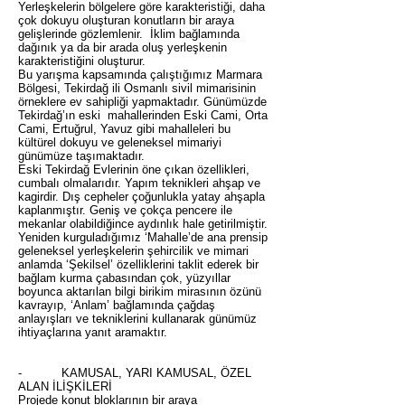
Yerleşkelerin bölgelere göre karakteristiği, daha
çok dokuyu oluşturan konutların bir araya
gelişlerinde gözlemlenir. İklim bağlamında
dağınık ya da bir arada oluş yerleşkenin
karakteristiğini oluşturur.
Bu yarışma kapsamında çalıştığımız Marmara
Bölgesi, Tekirdağ ili Osmanlı sivil mimarisinin
örneklere ev sahipliği yapmaktadır. Günümüzde
Tekirdağ’ın eski mahallerinden Eski Cami, Orta
Cami, Ertuğrul, Yavuz gibi mahalleleri bu
kültürel dokuyu ve geleneksel mimariyi
günümüze taşımaktadır.
Eski Tekirdağ Evlerinin öne çıkan özellikleri,
cumbalı olmalarıdır. Yapım teknikleri ahşap ve
kagirdir. Dış cepheler çoğunlukla yatay ahşapla
kaplanmıştır. Geniş ve çokça pencere ile
mekanlar olabildiğince aydınlık hale getirilmiştir.
Yeniden kurguladığımız ‘Mahalle’de ana prensip
geleneksel yerleşkelerin şehircilik ve mimari
anlamda ‘Şekilsel’ özelliklerini taklit ederek bir
bağlam kurma çabasından çok, yüzyıllar
boyunca aktarılan bilgi birikim mirasının özünü
kavrayıp, ‘Anlam’ bağlamında çağdaş
anlayışları ve tekniklerini kullanarak günümüz
ihtiyaçlarına yanıt aramaktır.
- KAMUSAL, YARI KAMUSAL, ÖZEL
ALAN İLİŞKİLERİ
Projede konut bloklarının bir araya