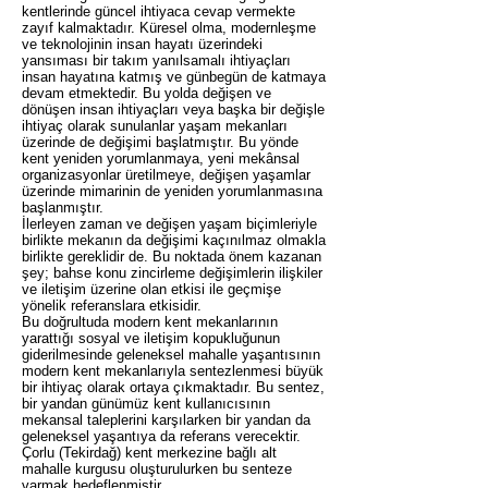
kentlerinde güncel ihtiyaca cevap vermekte
zayıf kalmaktadır. Küresel olma, modernleşme
ve teknolojinin insan hayatı üzerindeki
yansıması bir takım yanılsamalı ihtiyaçları
insan hayatına katmış ve günbegün de katmaya
devam etmektedir. Bu yolda değişen ve
dönüşen insan ihtiyaçları veya başka bir değişle
ihtiyaç olarak sunulanlar yaşam mekanları
üzerinde de değişimi başlatmıştır. Bu yönde
kent yeniden yorumlanmaya, yeni mekânsal
organizasyonlar üretilmeye, değişen yaşamlar
üzerinde mimarinin de yeniden yorumlanmasına
başlanmıştır.
İlerleyen zaman ve değişen yaşam biçimleriyle
birlikte mekanın da değişimi kaçınılmaz olmakla
birlikte gereklidir de. Bu noktada önem kazanan
şey; bahse konu zincirleme değişimlerin ilişkiler
ve iletişim üzerine olan etkisi ile geçmişe
yönelik referanslara etkisidir.
Bu doğrultuda modern kent mekanlarının
yarattığı sosyal ve iletişim kopukluğunun
giderilmesinde geleneksel mahalle yaşantısının
modern kent mekanlarıyla sentezlenmesi büyük
bir ihtiyaç olarak ortaya çıkmaktadır. Bu sentez,
bir yandan günümüz kent kullanıcısının
mekansal taleplerini karşılarken bir yandan da
geleneksel yaşantıya da referans verecektir.
Çorlu (Tekirdağ) kent merkezine bağlı alt
mahalle kurgusu oluşturulurken bu senteze
varmak hedeflenmiştir.