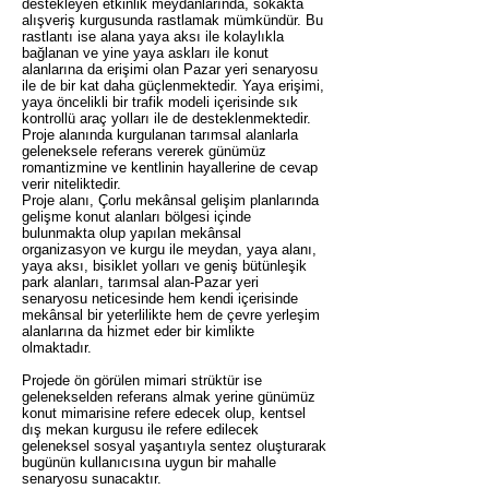
destekleyen etkinlik meydanlarında, sokakta
alışveriş kurgusunda rastlamak mümkündür. Bu
rastlantı ise alana yaya aksı ile kolaylıkla
bağlanan ve yine yaya askları ile konut
alanlarına da erişimi olan Pazar yeri senaryosu
ile de bir kat daha güçlenmektedir. Yaya erişimi,
yaya öncelikli bir trafik modeli içerisinde sık
kontrollü araç yolları ile de desteklenmektedir.
Proje alanında kurgulanan tarımsal alanlarla
geleneksele referans vererek günümüz
romantizmine ve kentlinin hayallerine de cevap
verir niteliktedir.
Proje alanı, Çorlu mekânsal gelişim planlarında
gelişme konut alanları bölgesi içinde
bulunmakta olup yapılan mekânsal
organizasyon ve kurgu ile meydan, yaya alanı,
yaya aksı, bisiklet yolları ve geniş bütünleşik
park alanları, tarımsal alan-Pazar yeri
senaryosu neticesinde hem kendi içerisinde
mekânsal bir yeterlilikte hem de çevre yerleşim
alanlarına da hizmet eder bir kimlikte
olmaktadır.
Projede ön görülen mimari strüktür ise
gelenekselden referans almak yerine günümüz
konut mimarisine refere edecek olup, kentsel
dış mekan kurgusu ile refere edilecek
geleneksel sosyal yaşantıyla sentez oluşturarak
bugünün kullanıcısına uygun bir mahalle
senaryosu sunacaktır.