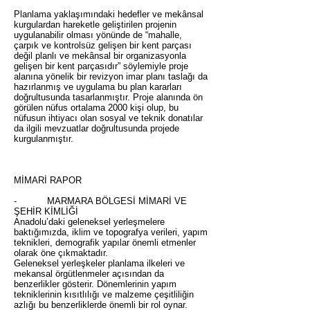
Planlama yaklaşımındaki hedefler ve mekânsal
kurgulardan hareketle geliştirilen projenin
uygulanabilir olması yönünde de “mahalle,
çarpık ve kontrolsüz gelişen bir kent parçası
değil planlı ve mekânsal bir organizasyonla
gelişen bir kent parçasıdır” söylemiyle proje
alanına yönelik bir revizyon imar planı taslağı da
hazırlanmış ve uygulama bu plan kararları
doğrultusunda tasarlanmıştır. Proje alanında ön
görülen nüfus ortalama 2000 kişi olup, bu
nüfusun ihtiyacı olan sosyal ve teknik donatılar
da ilgili mevzuatlar doğrultusunda projede
kurgulanmıştır.
MİMARİ RAPOR
- MARMARA BÖLGESİ MİMARİ VE
ŞEHİR KİMLİĞİ
Anadolu’daki geleneksel yerleşmelere
baktığımızda, iklim ve topografya verileri, yapım
teknikleri, demografik yapılar önemli etmenler
olarak öne çıkmaktadır.
Geleneksel yerleşkeler planlama ilkeleri ve
mekansal örgütlenmeler açısından da
benzerlikler gösterir. Dönemlerinin yapım
tekniklerinin kısıtlılığı ve malzeme çeşitliliğin
azlığı bu benzerliklerde önemli bir rol oynar.