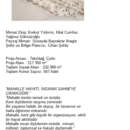
Mimari Ekip: Korkut Yıldırım, Hilal Cumhur,
Yağmur Göksüzoğlu
Peyzaj Mimarı: Süveyda Bayraktar Atagür
Şehir ve Bölge Plancısı: Cihan Şehla
Proje Arsası : Tekirdağ, Çorlu
Proje Alanı : 217.350 m²
Toplam İnşaat Alanı : 102.980 m²
Toplam Konut Sayısı: 567 Adet
“MAHALLE HAYATI, İNSANIN SAHNEYE
ÇIKMASIDIR.”
“Mahalle kentin temeli ve özüdür.
Kent ilişkilerinin oluşma zeminidir.
Bir yaşama halidir, bir duyuş, bir tasavvur ve
hatta öğrenme imkanıdır.
Mahalle, kent gibi büyük bir organizasyon, etkili
bir hayat aktörüdür.
Mahalle insan ilişkilerinin estetik, mimari,
kültürel, toplumsal ve hukuki düzlemidir.”