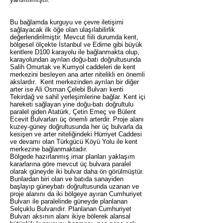
Bu bağlamda kurguyu ve çevre iletişimi
sağlayacak ilk öğe olan ulaşılabilirlik
değerlendirilmiştir. Mevcut fiili durumda kent,
bölgesel ölçekte İstanbul ve Edirne gibi büyük
kentlere D100 karayolu ile bağlanmakta olup,
karayolundan ayrılan doğu-batı doğrultusunda
Salih Omurtak ve Kumyol caddeleri de kent
merkezini besleyen ana arter nitelikli en önemli
akslardır. Kent merkezinden ayrılan bir diğer
arter ise Ali Osman Çelebi Bulvarı kenti
Tekirdağ ve sahil yerleşimlerine bağlar. Kent içi
hareketi sağlayan yine doğu-batı doğrultulu
paralel giden Atatürk, Çetin Emeç ve Bülent
Ecevit Bulvarları üç önemli arterdir. Proje alanı
kuzey-güney doğrultusunda her üç bulvarla da
kesişen ve arter niteliğindeki Hürriyet Caddesi
ve devamı olan Türkgücü Köyü Yolu ile kent
merkezine bağlanmaktadır.
Bölgede hazırlanmış imar planları yaklaşım
kararlarına göre mevcut üç bulvara paralel
olarak güneyde iki bulvar daha ön görülmüştür.
Bunlardan biri olan ve batıda sanayiden
başlayıp güneybatı doğrultusunda uzanan ve
proje alanını da iki bölgeye ayıran Cumhuriyet
Bulvarı ile paralelinde güneyde planlanan
Selçuklu Bulvarıdır. Planlanan Cumhuriyet
Bulvarı aksının alanı ikiye bölerek alansal