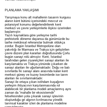
PLANLAMA YAKLAŞIMI
Yarışmaya konu alt mahallenin tasarım kurgusu
alanın kent bütünü içerisindeki mevcut ve
potansiyel konumu değerlendirilerek kent
merkezi ve çevre yerleşimlerle ilişkisi üzerinden
başlamıştır.
Yazılı kaynaklara göre yerleşme tarihi
prehistorik döneme dayansa da günümüzde bu
tarihe mekânsal referanslar bulmak oldukça
zordur. Bugün İstanbul Metropolüne olan
yakınlığı ile Marmara ve Trakya için geliştirilen
çevre düzeni plan kararları doğrultusunda Çorlu
bugün sanayi rolü almıştır. Kent, İstanbul
tarafından gelen ziyaretçileri sanayi alanları ile
karşılamakta ve Trakya yönünde çıkarken de
sanayi alanları ile uğurlamaktadır. Doğu ve batı
sınırlarda İki sanayi alanı arasında kalan kent
merkezi güney ve kuzey kesimlerde ise tarım
alanları ile sınırlanmaktadır.
Sanayi ile ortaya çıkan istihdam kuşağının
yerleşim ihtiyacının karşılanmasında rol
alabilecek bir planlama modeli amaçlanmış aynı
zaman da “mahalle bir ekosistemdir”
felsefesinden yola çıkarak sanayi işlevinin
oluşturduğu gri algının kırılmasına yönelik
tarımsal karakter izleri de planlama modeline
yansıtılmıştır.