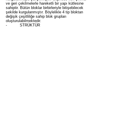
ve geri çekilmelerle hareketli bir yapı kütlesine
sahiptir. Bütün bloklar birbirleriyle bitişebilecek
şekilde kurgulanmıştır. Böylelikle 4 tip bloktan
değişik çeşitliliğe sahip blok grupları
oluşturulabilmektedir.
- STRÜKTÜR
Proje genelinde yapım kolaylığı ve ekonomisi
göz önünde bulundurulduğunda Tünel Kalıp
Sistemi kullanılmıştır. Tünel kalıp sistemi
önemli bir pratiklik getirmekle beraber sistemin
tekrara dayanması bu ölçekteki projelerde tek
düze konut blokları oluşmasına neden olduğunu
görüyoruz. Bu tür olumsuz etkiler, cephelerde
önerilen açıklık çeşitliliği, son katlarında yapılan
teras pergolaları ve blok yüksekliklerindeki
farklılıklar ile giderilmiştir.
- CEPHE
Bina cepheleri uygulama gerçekliği, yapım
teknikleri ve maliyet gibi faktörler göz önünde
bulundurarak olabildiğince yalın ele alınmıştır.
Geleneksel mimariden ahşap, tuğla gibi
malzemeler, cumba, panjur gibi mimari
elemanlar referans olarak alınıp kullanılmıştır.
- KONUT TİPOLOJİSİ
Konut planlaması yapılırken halkımız yaşam
tarzı göz önünde bulundurulmuş, ana yaşam
alanı, yatak odalarının mahremiyeti sağlanacak